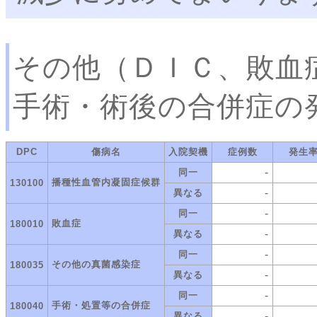
その他（ＤＩＣ、敗血
手術・術後の合併症の
DPC
傷病名
入院契機
症例数
発生
-
同一
播種性血管内凝固症候群
130100
-
異なる
-
同一
敗血症
180010
-
異なる
-
同一
その他の真菌感染症
180035
-
異なる
-
同一
手術・処置等の合併症
180040
-
異なる