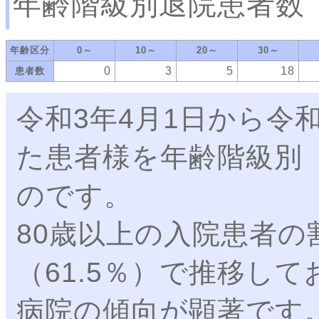
年齢階級別退院患者数
年齢区分
0～
10～
20～
30～
0
3
5
18
患者数
令和3年4月1日から令
た患者様を年齢階級別
のです。
80歳以上の入院患者
（61.5％）で推移し
病院の傾向が顕著です