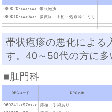
080020xxxxxxxx
帯状疱疹
080010xxxx0xxx
膿皮症 手術・処置等１ なし
帯状疱疹の悪化による
す。40～50代の方に
肛門科
DPCコード
DPC名称
060241xx97xxxx
痔核 手術あり