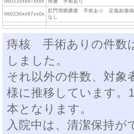
060235xx97xxxx
痔瘻 手術あり
肛門周囲膿瘍 手術あり 定義副傷
060230xx97xx0x
なし
痔核 手術ありの件数
しました。
それ以外の件数、対象
様に推移しています。
本となります。
入院中は、清潔保持が