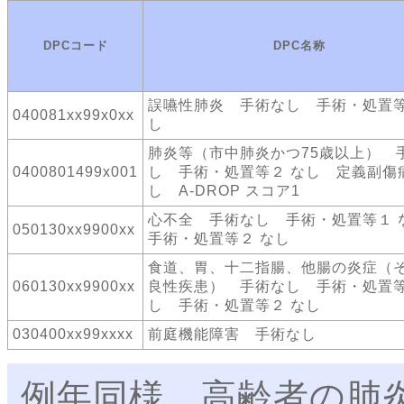
DPCコード
DPC名称
誤嚥性肺炎 手術なし 手術・処置等
040081xx99x0xx
し
肺炎等（市中肺炎かつ75歳以上） 
0400801499x001
し 手術・処置等２ なし 定義副傷
し A-DROP スコア1
心不全 手術なし 手術・処置等１
050130xx9900xx
手術・処置等２ なし
食道、胃、十二指腸、他腸の炎症（
060130xx9900xx
良性疾患） 手術なし 手術・処置等
し 手術・処置等２ なし
030400xx99xxxx
前庭機能障害 手術なし
例年同様、高齢者の肺