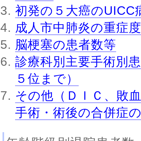
初発の５大癌のUIC
成人市中肺炎の重症
脳梗塞の患者数等
診療科別主要手術別患
５位まで）
その他（ＤＩＣ、敗
手術・術後の合併症