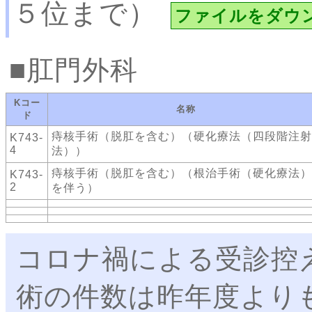
５位まで）
ファイルをダウ
肛門外科
Kコー
名称
ド
痔核手術（脱肛を含む）（硬化療法（四段階注射
K743-
4
法））
痔核手術（脱肛を含む）（根治手術（硬化療法）
K743-
2
を伴う）
コロナ禍による受診控
術の件数は昨年度より