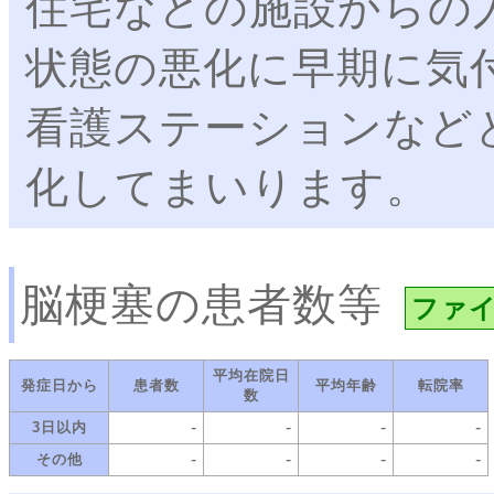
住宅などの施設からの
状態の悪化に早期に気
看護ステーションなど
化してまいります。
脳梗塞の患者数等
ファ
平均在院日
発症日から
患者数
平均年齢
転院率
数
-
-
-
-
3日以内
-
-
-
-
その他