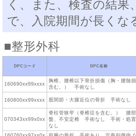
く、また、検査の結果
で、入院期間が長くな
整形外科
DPCコード
DPC名称
胸椎、腰椎以下骨折損傷（胸・腰髄
160690xx99xxxx
含む。） 手術なし
股関節・大腿近位の骨折 手術なし
160800xx99xxxx
脊柱管狭窄（脊椎症を含む。） 腰
070343xx99x0xx
盤、不安定椎 手術なし 手術・処
なし
160760xx97xx0x
前腕の骨折 手術あり 定義副傷病 