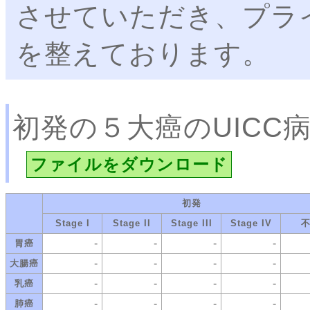
させていただき、プラ
を整えております。
初発の５大癌のUICC
ファイルをダウンロード
初発
Stage I
Stage II
Stage III
Stage IV
-
-
-
-
胃癌
-
-
-
-
大腸癌
-
-
-
-
乳癌
-
-
-
-
肺癌