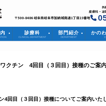
外
皮膚科・泌
0
〒500-8486 岐阜県岐阜市加納城南通1丁目23番地
案内
診療科
部門紹介
かの
ATION
CLINICAL-DEPARTMENT
DEPARTMENT
C
ワクチン 4回目（３回目）接種のご案
ン4回目（３回目）接種についてご案内いた