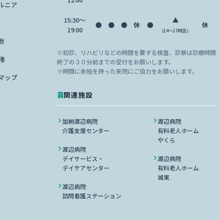
ルニア
15:30〜
▲
●
●
●
休
●
休
19:00
(14～17時迄)
断
※初診、リハビリなどの時間を要する検査、診察は診療時間
種
終了の３０分前までの受付をお願いします。
※時間に余裕を持った来院にご協力をお願いします。
マップ
関連施設
加納渡辺病院
渡辺病院
介護支援センター
有料老人ホーム
やくら
渡辺病院
デイサービス・
渡辺病院
デイケアセンター
有料老人ホーム
城東
渡辺病院
訪問看護ステーション