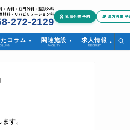
科・内科・肛門外科・整形外科
尿器科・リハビリテーション科
乳腺外来 予約
漢方外来 予
58-272-2129
わたコラム
関連施設
求人情報
OLUMN
FACILITY
RECRUIT
内
します。