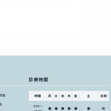
診療時間
検査
時間
月
火
水
木
金
土
日祝
術
9:00〜
●
●
●
●
●
●
休
12:00