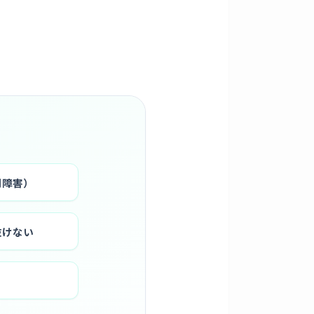
病院
期障害）
抜けない