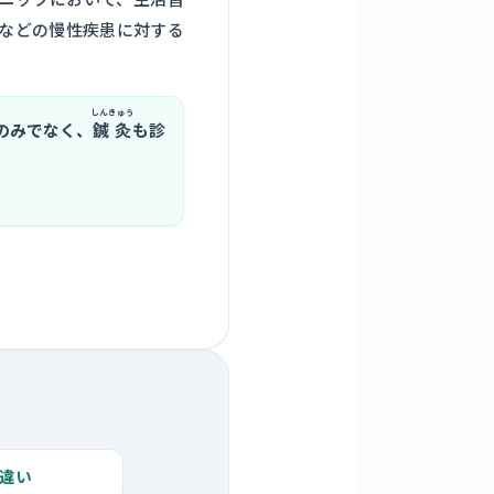
などの慢性疾患に対する
しんきゅう
のみでなく、
鍼灸
も診
。
違い