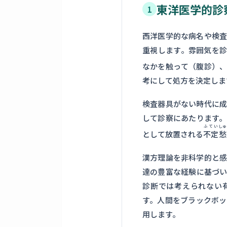
東洋医学的診
1
西洋医学的な病名や検
重視します。雰囲気を
なかを触って（腹診）
考にして処方を決定しま
検査器具がない時代に
して診察にあたります
ふてい
しゅ
として放置される
不定
愁
漢方理論を非科学的と
達の豊富な経験に基づ
診断では考えられない
す。人間をブラックボ
用します。