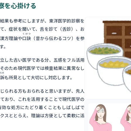
察を心掛ける
査結果も参考にしますが、東洋医学的診察を
診て、症状を聞いて、舌を診て（舌診）、お
くけつ
、漢方理論や
口訣
（昔から伝わるコツ）を参
す。
成立した古い医学である分、五感をフル活用
。そのため現代医学では検査結果に異常なし
うそ
訴
も所見として大切にし対応します。
感じられる方もおられると思いますが、先人
いており、これを活用することで現代医学の
有効な処方にたどり着くこともしばしばで
ックスととらえ、理論は方便として柔軟に活