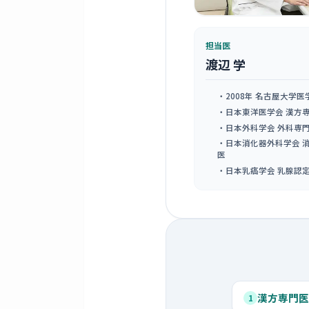
担当医
渡辺 学
・2008年 名古屋大学
・日本東洋医学会 漢方
・日本外科学会 外科専
・日本消化器外科学会 
医
・日本乳癌学会 乳腺認
漢方専門医
1