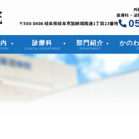
外
皮膚科・泌
0
〒500-8486 岐阜県岐阜市加納城南通1丁目23番地
案内
診療科
部門紹介
かの
ATION
CLINICAL-DEPARTMENT
DEPARTMENT
C