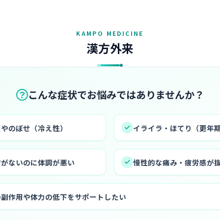
外来・東洋医学なら加納渡辺
KAMPO MEDICINE
漢方外来
こんな症状でお悩みではありませんか？
えやのぼせ（冷え性）
イライラ・ほてり（更年
常がないのに体調が悪い
慢性的な痛み・疲労感が
の副作用や体力の低下をサポートしたい