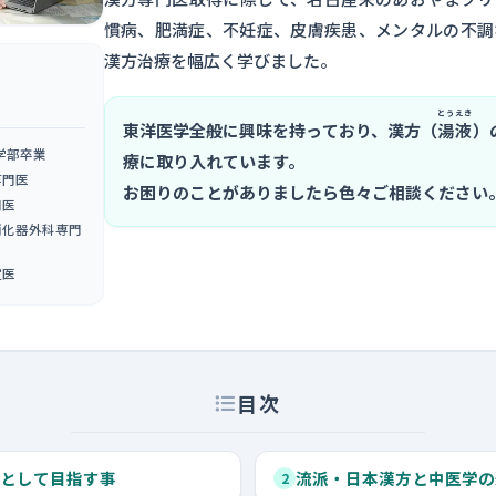
慣病、肥満症、不妊症、皮膚疾患、メンタルの不調
漢方治療を幅広く学びました。
とうえき
東洋医学全般に興味を持っており、漢方（
湯液
）
医学部卒業
療に取り入れています。
専門医
お困りのことがありましたら色々ご相談ください
門医
消化器外科専門
定医
目次
として目指す事
流派・日本漢方と中医学の
2