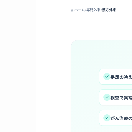
ホーム
専門外来
漢方外来
岐阜市で漢方
手足の冷
検査で異
がん治療