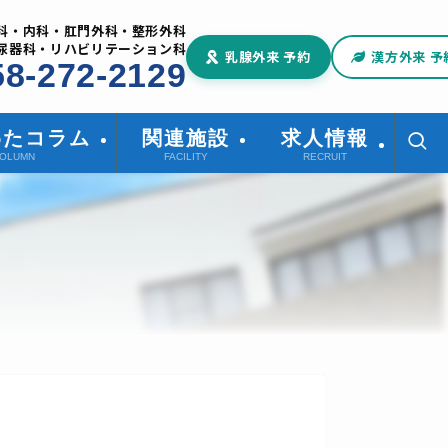
科・内科・肛門外科・整形外科
尿器科・リハビリテーション科
乳腺外来 予約
漢方外来 予
58-272-2129
わたコラム
関連施設
求人情報
OLUMN
FACILITY
RECRUIT