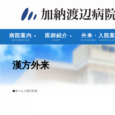
病院案内
医師紹介
外来・入院
INFORMATION
STAFF
OUTPATIENT・HOSPITALIZ
漢方外来
ホーム
漢方外来