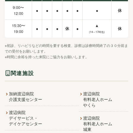
9:00〜
●
●
●
●
●
●
休
12:00
15:30〜
▲
●
●
●
休
●
休
19:00
(14～17時迄)
※初診、リハビリなどの時間を要する検査、診察は診療時間終了の３０分前ま
での受付をお願いします。
※時間に余裕を持った来院にご協力をお願いします。
関連施設
加納渡辺病院
渡辺病院
介護支援センター
有料老人ホーム
やくら
渡辺病院
デイサービス・
渡辺病院
デイケアセンター
有料老人ホーム
城東