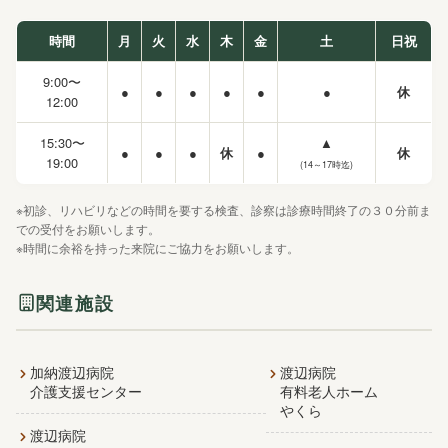
時間
月
火
水
木
金
土
日祝
9:00〜
●
●
●
●
●
●
休
12:00
15:30〜
▲
●
●
●
休
●
休
19:00
(14～17時迄)
※初診、リハビリなどの時間を要する検査、診察は診療時間終了の３０分前ま
での受付をお願いします。
※時間に余裕を持った来院にご協力をお願いします。
関連施設
加納渡辺病院
渡辺病院
介護支援センター
有料老人ホーム
やくら
渡辺病院