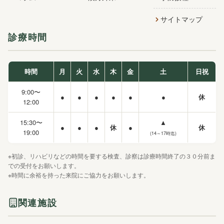
サイトマップ
診療時間
時間
月
火
水
木
金
土
日祝
9:00〜
●
●
●
●
●
●
休
12:00
15:30〜
▲
●
●
●
休
●
休
19:00
(14～17時迄)
※初診、リハビリなどの時間を要する検査、診察は診療時間終了の３０分前ま
での受付をお願いします。
※時間に余裕を持った来院にご協力をお願いします。
関連施設