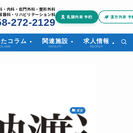
科・内科・肛門外科・整形外科
尿器科・リハビリテーション科
乳腺外来 予約
漢方外来 予
58-272-2129
わたコラム
関連施設
求人情報
OLUMN
FACILITY
RECRUIT
重要