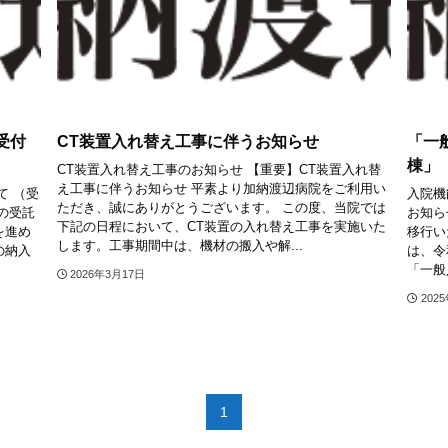
受付
CT装置入れ替え工事に伴うお知らせ
「一
棟」
CT装置入れ替え工事のお知らせ 【重要】CT装置入れ替
え工事に伴うお知らせ 平素より加納渡辺病院をご利用い
て （受
入院機
ただき、誠にありがとうございます。 この度、当院では
の受託
お知ら
下記の日程において、CT装置の入れ替え工事を実施いた
を進め
移行い
します。工事期間中は、機材の搬入や解...
の納入
は、令
「一般
2026年3月17日
202
1