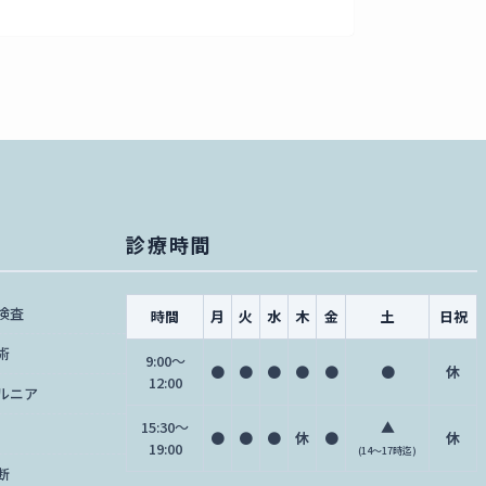
診療時間
検査
時間
月
火
水
木
金
土
日祝
術
9:00〜
●
●
●
●
●
●
休
12:00
ルニア
15:30〜
▲
●
●
●
休
●
休
19:00
(14～17時迄)
断