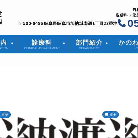
外
皮膚科・泌
0
〒500-8486 岐阜県岐阜市加納城南通1丁目23番地
案内
診療科
部門紹介
かの
ATION
CLINICAL-DEPARTMENT
DEPARTMENT
C
重要
重要