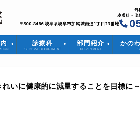
外
皮膚科・泌
0
〒500-8486 岐阜県岐阜市加納城南通1丁目23番地
案内
診療科
部門紹介
かの
ATION
CLINICAL-DEPARTMENT
DEPARTMENT
C
きれいに健康的に減量することを目標に