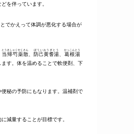
などを伴っています。
ことでかえって体調が悪化する場合が
とうきしゃくやくさん
ぼういおうぎとう
かっこんとう
。
当帰芍薬散
、
防己黄耆湯
、
葛根湯
します。体を温めることで軟便剤、下
や便秘の予防にもなります。温補剤で
的に減量することが目標です。