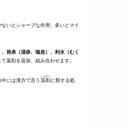
少ないとシャープな作用、多いとマイ
）、発表（湿疹、喘息）、利水（むく
して薬剤を追加、組み合わせます。
しゃざい
の中には漢方で言う
瀉剤
に類する処