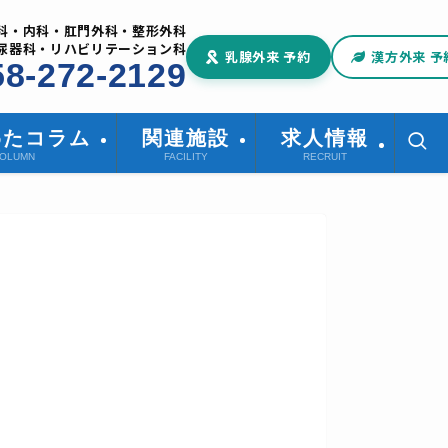
科・内科・肛門外科・整形外科
尿器科・リハビリテーション科
乳腺外来 予約
漢方外来 予
58-272-2129
わたコラム
関連施設
求人情報
OLUMN
FACILITY
RECRUIT
～