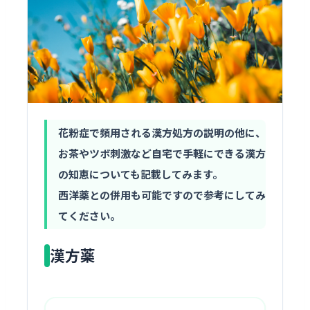
2025.04.10
東洋医学・漢方
花粉症で頻用される漢方処方の説明の他に、
お茶やツボ刺激など自宅で手軽にできる漢方
花粉症と漢方
の知恵についても記載してみます。
西洋薬との併用も可能ですので参考にしてみ
〜 薬・お茶・ツボで乗り切る春の知恵 〜
てください。
漢方薬