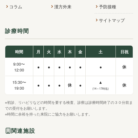
コラム
漢方外来
予防接種
サイトマップ
診療時間
時間
月
火
水
木
金
土
日祝
9:00〜
●
●
●
●
●
●
休
12:00
15:30〜
▲
●
●
●
休
●
休
19:00
(14～17時迄)
※初診、リハビリなどの時間を要する検査、診察は診療時間終了の３０分前ま
での受付をお願いします。
※時間に余裕を持った来院にご協力をお願いします。
関連施設