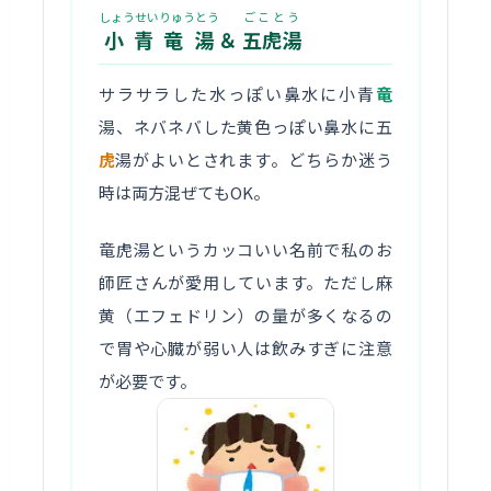
しょうせいりゅうとう
ごことう
小青竜湯
＆
五虎湯
サラサラした水っぽい鼻水に小青
竜
湯、ネバネバした黄色っぽい鼻水に五
虎
湯がよいとされます。どちらか迷う
時は両方混ぜてもOK。
竜虎湯というカッコいい名前で私のお
師匠さんが愛用しています。ただし麻
黄（エフェドリン）の量が多くなるの
で胃や心臓が弱い人は飲みすぎに注意
が必要です。