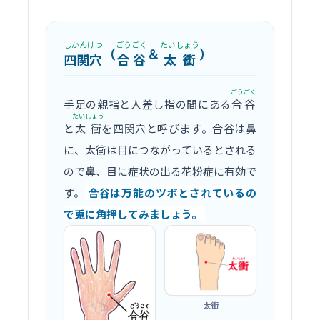
しかんけつ
ごうごく
たいしょう
（
＆
）
四関穴
合谷
太衝
ごうごく
手足の親指と人差し指の間にある
合谷
たいしょう
と
太衝
を四関穴と呼びます。合谷は鼻
に、太衝は目につながっているとされる
ので鼻、目に症状の出る花粉症に有効で
す。
合谷は万能のツボとされているの
で兎に角押してみましょう。
太衝