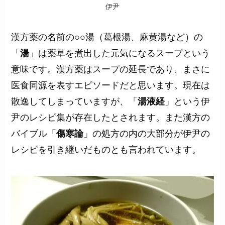
伊尹
漢方薬の名前の○○湯（葛根湯、麻黄湯など）の
「
湯
」は薬草を煮出した元気になるスープという
意味です。漢方薬はスープの延長であり、まさに
医食同源を表すエピソードだと思います。現在は
散逸してしまっていますが、「
湯液経
」という伊
尹のレシピ集が存在したとされます。また漢方の
バイブル「
傷寒論
」の処方の内の大部分が伊尹の
レシピを引き継いだものとも言われています。