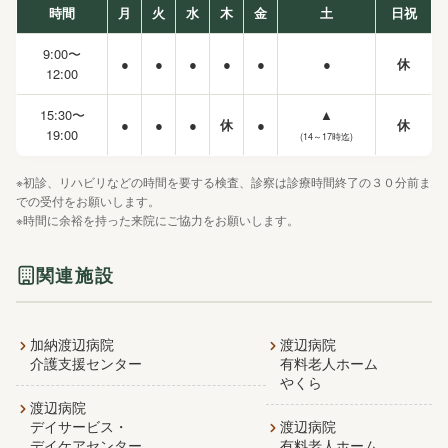
時間
月
火
水
木
金
土
日祝
9:00〜
●
●
●
●
●
●
休
12:00
15:30〜
▲
●
●
●
休
●
休
19:00
(14～17時迄)
※初診、リハビリなどの時間を要する検査、診察は診療時間終了の３０分前ま
での受付をお願いします。
※時間に余裕を持った来院にご協力をお願いします。
関連施設
加納渡辺病院
渡辺病院
介護支援センター
有料老人ホーム
やくら
渡辺病院
デイサービス・
渡辺病院
デイケアセンター
有料老人ホーム