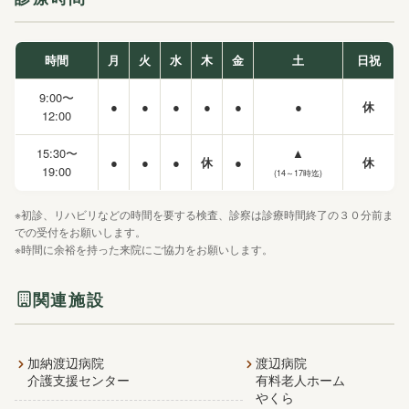
時間
月
火
水
木
金
土
日祝
9:00〜
●
●
●
●
●
●
休
12:00
15:30〜
▲
●
●
●
休
●
休
19:00
(14～17時迄)
※初診、リハビリなどの時間を要する検査、診察は診療時間終了の３０分前ま
での受付をお願いします。
※時間に余裕を持った来院にご協力をお願いします。
関連施設
加納渡辺病院
渡辺病院
介護支援センター
有料老人ホーム
やくら